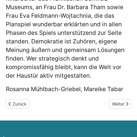
Museums, an Frau Dr. Barbara Tham sowie
Frau Eva Feldmann-Wojtachnia, die das
Planspiel wunderbar erklärten und in allen
Phasen des Spiels unterstützend zur Seite
standen. Demokratie ist Zuhören, eigene
Meinung äußern und gemeinsam Lösungen
finden. Wer strategisch denkt und
kompromissfähig bleibt, kann die Welt vor
der Haustür aktiv mitgestalten.
Rosanna Mühlbach-Griebel, Mareike Tabar
Vorheriger Beitrag: Abschied mit Herz und Dankbarkeit im Rath
Nächster Bei
Zurück
Weiter